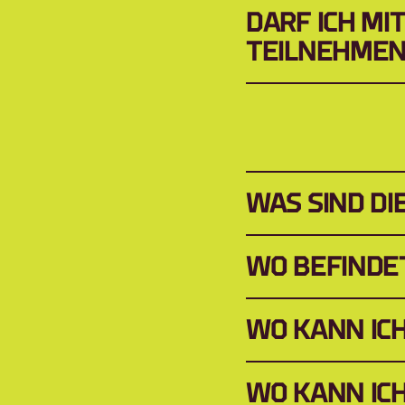
DARF ICH MI
TEILNEHME
WAS SIND DI
WO BEFINDE
WO KANN IC
WO KANN IC