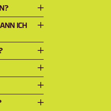
IN?
ANN ICH 
?
?