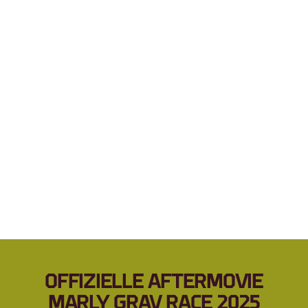
TIM WELLENS
Gewinner Marly Grav Race 2025
"Es war wunderbar, hier zu gewinnen. Ein 
harter Wettkampf aufgrund der Distanz, des 
Wetters und des Winds. Deshalb bin ich 
besonders glücklich über meinen ersten Platz!"
OFFIZIELLE AFTERMOVIE
MARLY GRAV RACE 2025