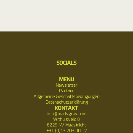
SOCIALS
MENU
Newsletter
Partner
Allgemeine Geschäftsbedingungen
Datenschutzerklärung
KONTAKT
info@marlygrav.com
Withuisveld 8
6226 NV Maastricht
+31 (0)43 203 00 17